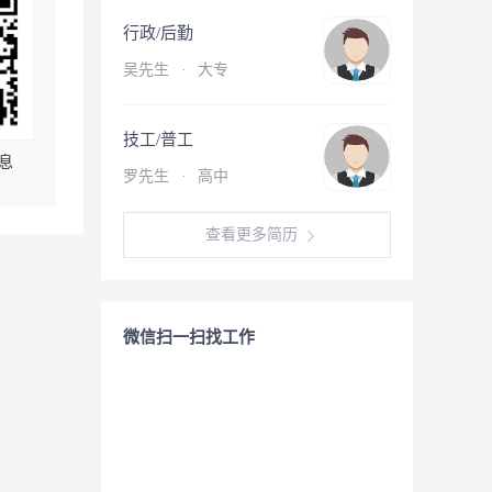
行政/后勤
吴先生
·
大专
技工/普工
息
罗先生
·
高中
查看更多简历
微信扫一扫找工作