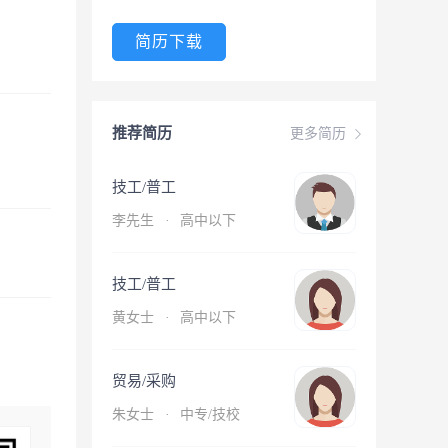
简历下载
推荐简历
更多简历
技工/普工
李先生
·
高中以下
技工/普工
黄女士
·
高中以下
贸易/采购
朱女士
·
中专/技校