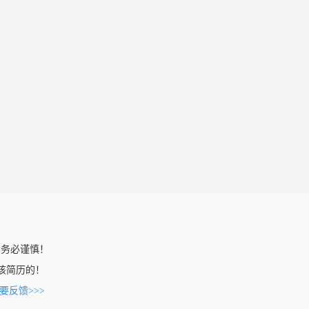
。
友务必谨慎！
看到该简历的！
要反馈>>>