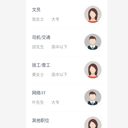
文员
张女士
·
大专
司机/交通
邱先生
·
高中以下
技工/普工
黄女士
·
高中以下
网络/IT
叶先生
·
大专
其他职位