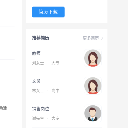
简历下载
推荐简历
更多简历
教师
刘女士
·
大专
文员
林女士
·
高中
动活
销售岗位
谢先生
·
大专