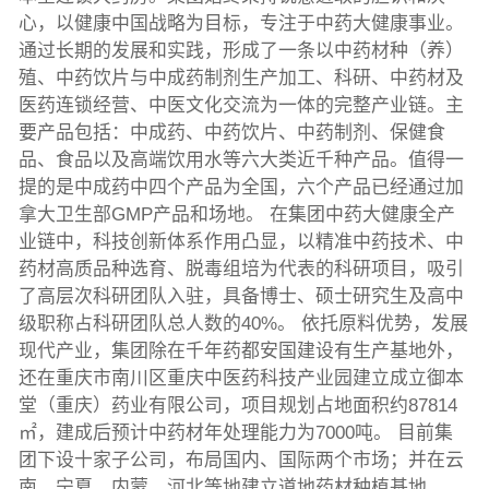
心，以健康中国战略为目标，专注于中药大健康事业。
通过长期的发展和实践，形成了一条以中药材种（养）
殖、中药饮片与中成药制剂生产加工、科研、中药材及
医药连锁经营、中医文化交流为一体的完整产业链。主
要产品包括：中成药、中药饮片、中药制剂、保健食
品、食品以及高端饮用水等六大类近千种产品。值得一
提的是中成药中四个产品为全国，六个产品已经通过加
拿大卫生部GMP产品和场地。 在集团中药大健康全产
业链中，科技创新体系作用凸显，以精准中药技术、中
药材高质品种选育、脱毒组培为代表的科研项目，吸引
了高层次科研团队入驻，具备博士、硕士研究生及高中
级职称占科研团队总人数的40%。 依托原料优势，发展
现代产业，集团除在千年药都安国建设有生产基地外，
还在重庆市南川区重庆中医药科技产业园建立成立御本
堂（重庆）药业有限公司，项目规划占地面积约87814
㎡，建成后预计中药材年处理能力为7000吨。 目前集
团下设十家子公司，布局国内、国际两个市场；并在云
南、宁夏、内蒙、河北等地建立道地药材种植基地